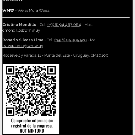
WMW
- Weiss Mora Weiss.
Cristina Mondillo
- Cel:
(+598) 94 487 084
- Mail:
cmondillo@wmw.uy
Rosario Silvera Lima
- Cel:
(+598) 95 405 520
- Mail:
rsilveralima@wmw.uy
Roosevelt y Parada 11 - Punta del Este - Uruguay, CP 20100