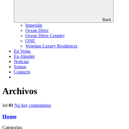
Back
Imperiale
Ocean Drive
Ocean Drive Country
ONE
Venetian Luxury Residences
En Venta
En Alquiler
Noticias
Somos
Contacto
Archivos
Jul
01
No hay comentarios
Home
Categorías: