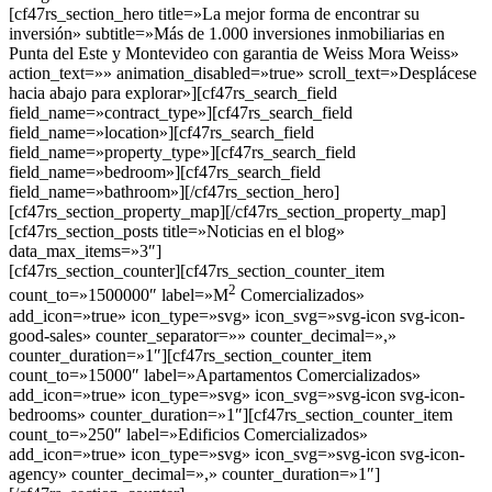
[cf47rs_section_hero title=»La mejor forma de encontrar su
inversión» subtitle=»Más de 1.000 inversiones inmobiliarias en
Punta del Este y Montevideo con garantia de Weiss Mora Weiss»
action_text=»» animation_disabled=»true» scroll_text=»Desplácese
hacia abajo para explorar»][cf47rs_search_field
field_name=»contract_type»][cf47rs_search_field
field_name=»location»][cf47rs_search_field
field_name=»property_type»][cf47rs_search_field
field_name=»bedroom»][cf47rs_search_field
field_name=»bathroom»][/cf47rs_section_hero]
[cf47rs_section_property_map][/cf47rs_section_property_map]
[cf47rs_section_posts title=»Noticias en el blog»
data_max_items=»3″]
[cf47rs_section_counter][cf47rs_section_counter_item
2
count_to=»1500000″ label=»M
Comercializados»
add_icon=»true» icon_type=»svg» icon_svg=»svg-icon svg-icon-
good-sales» counter_separator=»» counter_decimal=»,»
counter_duration=»1″][cf47rs_section_counter_item
count_to=»15000″ label=»Apartamentos Comercializados»
add_icon=»true» icon_type=»svg» icon_svg=»svg-icon svg-icon-
bedrooms» counter_duration=»1″][cf47rs_section_counter_item
count_to=»250″ label=»Edificios Comercializados»
add_icon=»true» icon_type=»svg» icon_svg=»svg-icon svg-icon-
agency» counter_decimal=»,» counter_duration=»1″]